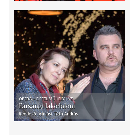
OPERA – EIFFEL MŰHELYHÁZ
Farsangi lakodalom
Rendező
Almási-Tóth András