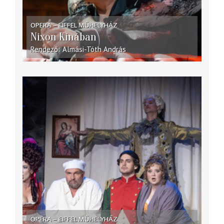
OPERA – EIFFEL MŰHELYHÁZ
Nixon Kínában
Rendező
Almási-Tóth András
OPERA – EIFFEL MŰHELYHÁZ