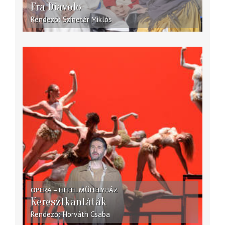
Fra Diavolo
Rendező
Szinetár Miklós
OPERA – EIFFEL MŰHELYHÁZ
Keresztkantáták
Rendező
Horváth Csaba