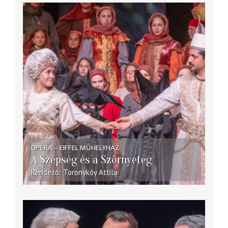
OPERA – EIFFEL MŰHELYHÁZ
A Szépség és a Szörnyeteg
Rendező
Toronykőy Attila