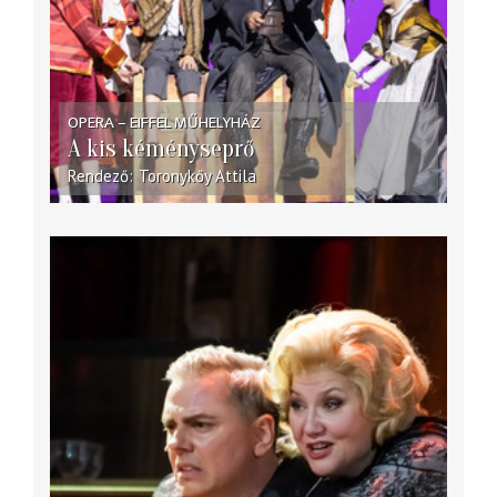
OPERA – EIFFEL MŰHELYHÁZ
A kis kéményseprő
Rendező
Toronykőy Attila