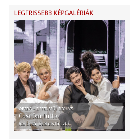
LEGFRISSEBB KÉPGALÉRIÁK
OPERA – EIFFEL MŰHELYHÁZ
Così fan tutte
Rendező
Székely Kriszta