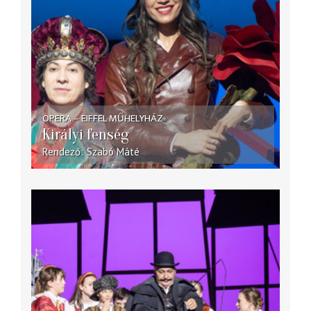
OPERA – EIFFEL MŰHELYHÁZ
Királyi fenség
Rendező
Szabó Máté