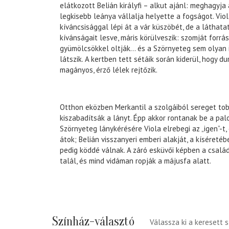
elátkozott Belián királyfi – alkut ajánl: meghagyja 
legkisebb leánya vállalja helyette a fogságot. Vio
kíváncsisággal lépi át a vár küszöbét, de a láthata
kívánságait lesve, máris körülveszik: szomját forrásv
gyümölcsökkel oltják… és a Szörnyeteg sem olyan i
látszik. A kertben tett sétáik során kiderül, hogy d
magányos, érző lélek rejtőzik.
Otthon eközben Merkantil a szolgáiból sereget tob
kiszabadítsák a lányt. Épp akkor rontanak be a pal
Szörnyeteg lánykérésére Viola elrebegi az „igen”-t,
átok; Belián visszanyeri emberi alakját, a kíséreté
pedig köddé válnak. A záró esküvői képben a család
talál, és mind vidáman ropják a májusfa alatt.
Színház-választó
Válassza ki a keresett 