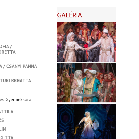
GALÉRIA
ÓFIA
ORETTA
A
CSÁNYI PANNA
TURI BRIGITTA
 és Gyermekkara
ATTILA
ZS
LIN
IGITTA