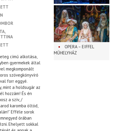
LETT
IN
SOMBOR
ÁTA
ETTINA
LETT
OPERA – EIFFEL
MŰHELYHÁZ
eteg című alkotása,
yben gyermekek által
nnyel megkomponált
oros szövegkönyvíró
val forr eggyé.
, mint a holdsugár az
tél hozzám! És én
sz a szív, /
 karod karomba öltöd,
lán!” Efféle sorok
romnegyed órában
zni. Ehelyett sokkal
tését és annak a