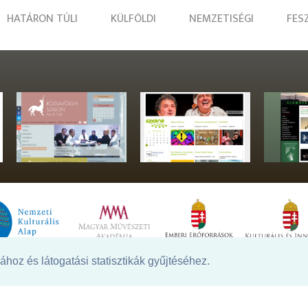
HATÁRON TÚLI
KÜLFÖLDI
NEMZETISÉGI
FES
hoz és látogatási statisztikák gyűjtéséhez.