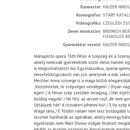
karmester
HAJZER NIKO
koreográfus
STÁRY KATAL
videografika
CZEGLÉDI Z
zenei munkatárs
BREINICH BE
FOSKOLOS B
gyermekkar vezető
HAJZER NIKO
Hiánypótló opera Tóth Péter A Szépség és a Szörny
amely nemcsak gyerekeknek szóló mese, hanem eg
is megszólaltatott mű. Egy klasszikus, operai igé
mesefeldolgozásról van szó, amelynek a már soksz
Mechler Anna szövege is a maga költői eleganciájá
„Köszöntelek, te szépséges vendégem! / Olyan vagy
égen! / A fénye szép szelíden leragyog, / Hát eljöt
boldog vagyok! / Ne félj: az arcom csúf, de nem gono
Sétáljunk hát! A rózsakert pihenni hív! / S ha szép
drága lány, / E földön nálam nem lesz boldogabb ta
lesznek hallhatók az operában, amely mintegy há
egyáltalán nem Walt Disney világát hivatott megidé
inkább az érzelmi gazdagság árnyalatainak megfes