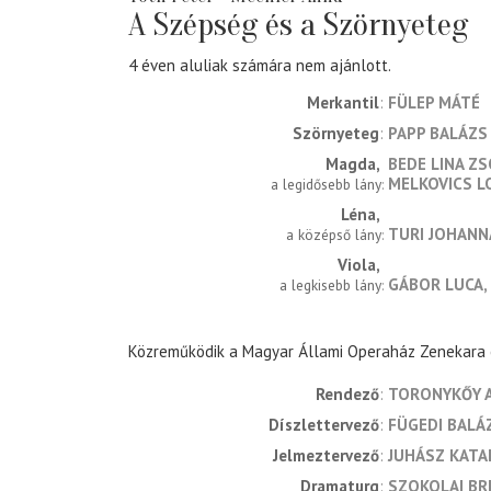
A Szépség és a Szörnyeteg
4 éven aluliak számára nem ajánlott.
Merkantil
FÜLEP MÁTÉ
Szörnyeteg
PAPP BALÁZS
Magda
BEDE LINA ZS
MELKOVICS L
a legidősebb lány
Léna
TURI JOHANN
a középső lány
Viola
GÁBOR LUCA
a legkisebb lány
Közreműködik a Magyar Állami Operaház Zenekara
rendező
TORONYKŐY 
díszlettervező
FÜGEDI BALÁ
jelmeztervező
JUHÁSZ KATA
dramaturg
SZOKOLAI BR