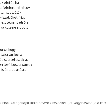
az életét, ha
la félelemmel elegy
tlan szolgálók
ízzel, éhét friss
jesztő, mint elsőre
urva külseje mögött
oroz, hogy
otába, amikor a
 és szertefoszlik az
ben lévő boszorkányok
 is újra egymásra
színház kategóriáját majd nevének kezdőbetűjét vagy használja a ker