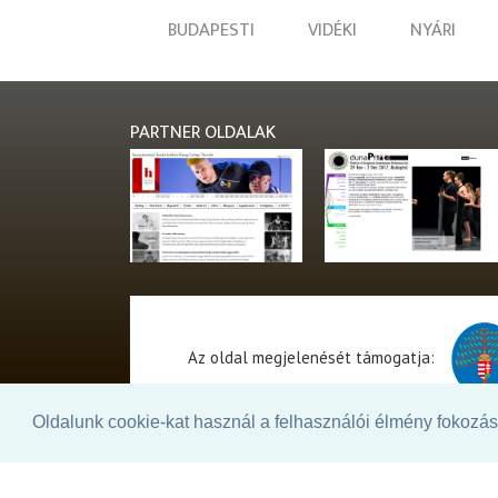
BUDAPESTI
VIDÉKI
NYÁRI
PARTNER OLDALAK
Az oldal megjelenését támogatja:
Oldalunk cookie-kat használ a felhasználói élmény fokozásá
© 2026. - THEATER Online -
theater.hu