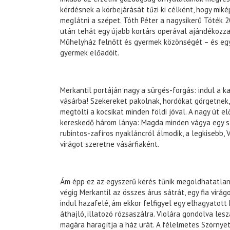
kérdésnek a körbejárását tűzi ki célként, hogy mi
meglátni a szépet. Tóth Péter a nagysikerű Tóték
után tehát egy újabb kortárs operával ajándékozza
Műhelyház felnőtt és gyermek közönségét – és eg
gyermek előadóit.
Merkantil portáján nagy a sürgés-forgás: indul a 
vásárba! Szekereket pakolnak, hordókat görgetnek
megtölti a kocsikat minden földi jóval. A nagy út e
kereskedő három lánya: Magda minden vágya egy s
rubintos-zafíros nyakláncról álmodik, a legkisebb, 
virágot szeretne vásárfiaként.
Ám épp ez az egyszerű kérés tűnik megoldhatatlan
végig Merkantil az összes árus sátrát, egy fia virág
indul hazafelé, ám ekkor felfigyel egy elhagyatott
áthajló, illatozó rózsaszálra. Violára gondolva lesz
magára haragítja a ház urát. A félelmetes Szörnyet