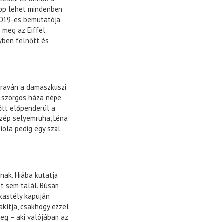
képp lehet mindenben
 2019-es bemutatója
 meg az Eiffel
yben felnőtt és
karaván a damaszkuszi
, szorgos háza népe
lőtt előpenderül a
zép selyemruha, Léna
Viola pedig egy szál
nak. Hiába kutatja
ot sem talál. Búsan
 kastély kapuján
akítja, csakhogy ezzel
eg – aki valójában az