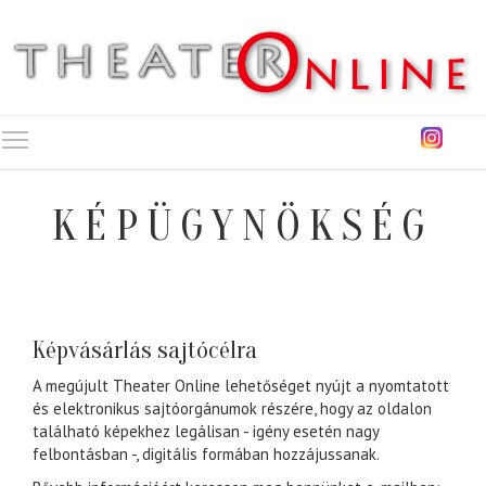
Toggle main menu visibility
KÉPÜGYNÖKSÉG
Képvásárlás sajtócélra
A megújult Theater Online lehetőséget nyújt a nyomtatott
és elektronikus sajtóorgánumok részére, hogy az oldalon
található képekhez legálisan - igény esetén nagy
felbontásban -, digitális formában hozzájussanak.