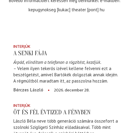
Bővebb információért keressen meg bennünket e-mailben:
kepugynokseg [kukac] theater [pont] hu
INTERJÚK
A SENKI FÁJA
Árpád, elindítom a telefonon a rögzítést, kezdjük.
– Velem ilyen tekerős izével kellene felvenni ezt a
beszélgetést, amivel Bartókék dolgoztak annak idején.
A régmúltból maradtam itt, az passzolna hozzám.
2026. december 28.
Bérczes László
INTERJÚK
ÖT ÉS FÉL ÉVTIZED A FÉNYBEN
László Béla neve több generáció számára összeforrt a
szolnoki Szigligeti Színház előadásaival. Több mint