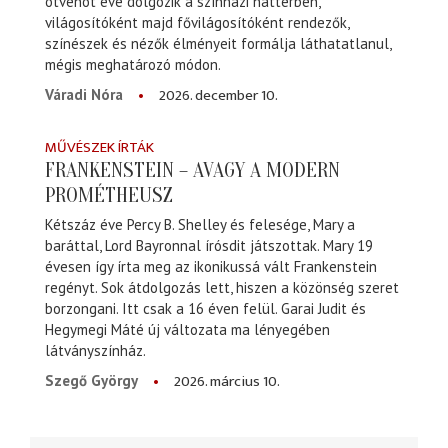
ötvenöt éve dolgozik a színházi háttérben,
világosítóként majd fővilágosítóként rendezők,
színészek és nézők élményeit formálja láthatatlanul,
mégis meghatározó módon.
2026. december 10.
Váradi Nóra
MŰVÉSZEK ÍRTÁK
FRANKENSTEIN – AVAGY A MODERN
PROMÉTHEUSZ
Kétszáz éve Percy B. Shelley és felesége, Mary a
baráttal, Lord Bayronnal írósdit játszottak. Mary 19
évesen így írta meg az ikonikussá vált Frankenstein
regényt. Sok átdolgozás lett, hiszen a közönség szeret
borzongani. Itt csak a 16 éven felül. Garai Judit és
Hegymegi Máté új változata ma lényegében
látványszínház.
2026. március 10.
Szegő György