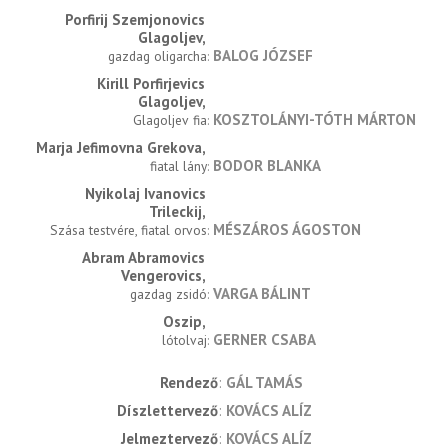
Porfirij Szemjonovics 
Glagoljev
BALOG JÓZSEF
gazdag oligarcha
Kirill Porfirjevics 
Glagoljev
KOSZTOLÁNYI-TÓTH MÁRTON
Glagoljev fia
Marja Jefimovna Grekova
BODOR BLANKA
fiatal lány
Nyikolaj Ivanovics 
Trileckij
MÉSZÁROS ÁGOSTON
Szása testvére, fiatal orvos
Abram Abramovics 
Vengerovics
VARGA BÁLINT
gazdag zsidó
Oszip
GERNER CSABA
lótolvaj
rendező
GÁL TAMÁS
díszlettervező
KOVÁCS ALÍZ
jelmeztervező
KOVÁCS ALÍZ