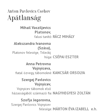
Anton Pavlovics Csehov
Apátlanság
Mihail Vasziljevics 
Platonov
RÁCZ MIHÁLY
falusi tanító
Alekszandra Ivanovna 
(Szása)
Platonov felesége, Trileckij 
CSÉPAI ESZTER
húga
Anna Petrovna 
Vojnyiceva
KANCSÁR ORSOLYA
fiatal özvegy, tábornokné
Szergej Pavlovics 
Vojnyicev
Vojnyicev tábornok első 
NAGYHEGYESI ZOLTÁN
házasságából származó fia
Szofja Jegorovna
Szergej Pavlovics Vojnyicev 
MÁRTON ÉVA IZABELL
e.h.
felesége