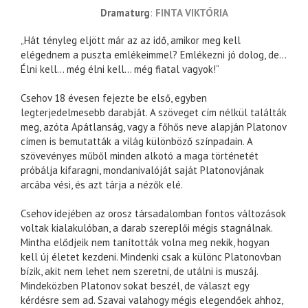
dramaturg
FINTA VIKTÓRIA
„Hát tényleg eljött már az az idő, amikor meg kell
elégednem a puszta emlékeimmel? Emlékezni jó dolog, de…
Élni kell… még élni kell… még fiatal vagyok!“
Csehov 18 évesen fejezte be első, egyben
legterjedelmesebb darabját. A szöveget cím nélkül találták
meg, azóta Apátlanság, vagy a főhős neve alapján Platonov
címen is bemutatták a világ különböző színpadain. A
szövevényes műből minden alkotó a maga történetét
próbálja kifaragni, mondanivalóját saját Platonovjának
arcába vési, és azt tárja a nézők elé.
Csehov idejében az orosz társadalomban fontos változások
voltak kialakulóban, a darab szereplői mégis stagnálnak.
Mintha elődjeik nem tanították volna meg nekik, hogyan
kell új életet kezdeni. Mindenki csak a különc Platonovban
bízik, akit nem lehet nem szeretni, de utálni is muszáj.
Mindeközben Platonov sokat beszél, de választ egy
kérdésre sem ad. Szavai valahogy mégis elegendőek ahhoz,