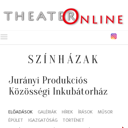
Toggle main menu visibility
SZÍNHÁZAK
Jurányi Produkciós
Közösségi Inkubátorház
ELŐADÁSOK
GALÉRIÁK
HÍREK
ÍRÁSOK
MŰSOR
ÉPÜLET
IGAZGATÓSÁG
TÖRTÉNET