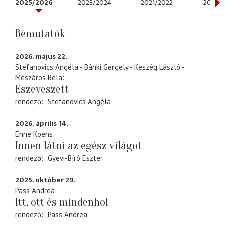
2025/2026
2023/2024
2021/2022
2020/
Bemutatók
2026. május 22.
Stefanovics Angéla - Bánki Gergely - Keszég László -
Mészáros Béla
Eszeveszett
rendező
Stefanovics Angéla
2026. április 14.
Enne Koens
Innen látni az egész világot
rendező
Gyevi-Bíró Eszter
2025. október 29.
Pass Andrea
Itt, ott és mindenhol
rendező
Pass Andrea