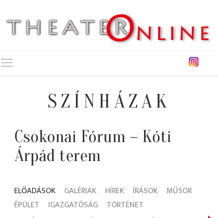
Toggle main menu visibility
SZÍNHÁZAK
Csokonai Fórum – Kóti
Árpád terem
ELŐADÁSOK
GALÉRIÁK
HÍREK
ÍRÁSOK
MŰSOR
ÉPÜLET
IGAZGATÓSÁG
TÖRTÉNET