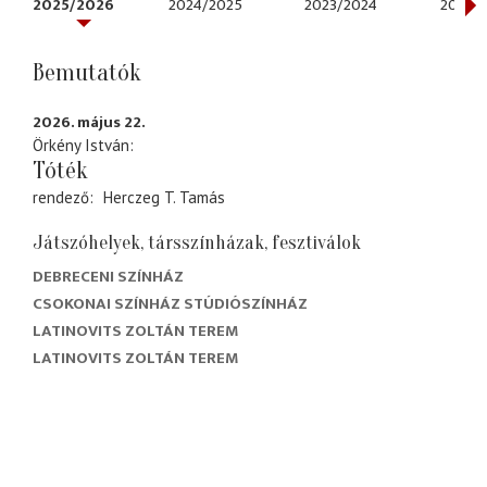
2025/2026
2024/2025
2023/2024
2022/
Bemutatók
2026. május 22.
Örkény István
Tóték
rendező
Herczeg T. Tamás
Játszóhelyek, társszínházak, fesztiválok
DEBRECENI SZÍNHÁZ
CSOKONAI SZÍNHÁZ STÚDIÓSZÍNHÁZ
LATINOVITS ZOLTÁN TEREM
LATINOVITS ZOLTÁN TEREM