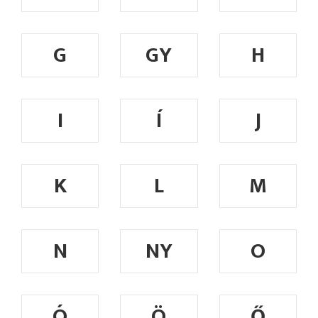
G
GY
H
I
Í
J
K
L
M
N
NY
O
Ó
Ö
Ő