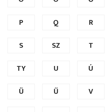
P
Q
R
S
SZ
T
TY
U
Ú
Ü
Ű
V