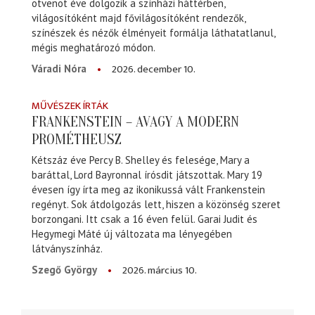
ötvenöt éve dolgozik a színházi háttérben,
világosítóként majd fővilágosítóként rendezők,
színészek és nézők élményeit formálja láthatatlanul,
mégis meghatározó módon.
2026. december 10.
Váradi Nóra
MŰVÉSZEK ÍRTÁK
FRANKENSTEIN – AVAGY A MODERN
PROMÉTHEUSZ
Kétszáz éve Percy B. Shelley és felesége, Mary a
baráttal, Lord Bayronnal írósdit játszottak. Mary 19
évesen így írta meg az ikonikussá vált Frankenstein
regényt. Sok átdolgozás lett, hiszen a közönség szeret
borzongani. Itt csak a 16 éven felül. Garai Judit és
Hegymegi Máté új változata ma lényegében
látványszínház.
2026. március 10.
Szegő György