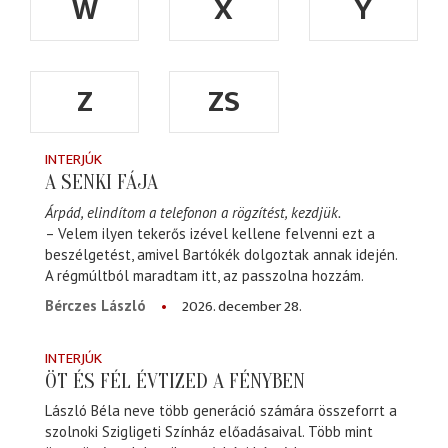
W
X
Y
Z
ZS
INTERJÚK
A SENKI FÁJA
Árpád, elindítom a telefonon a rögzítést, kezdjük.
– Velem ilyen tekerős izével kellene felvenni ezt a
beszélgetést, amivel Bartókék dolgoztak annak idején.
A régmúltból maradtam itt, az passzolna hozzám.
2026. december 28.
Bérczes László
INTERJÚK
ÖT ÉS FÉL ÉVTIZED A FÉNYBEN
László Béla neve több generáció számára összeforrt a
szolnoki Szigligeti Színház előadásaival. Több mint