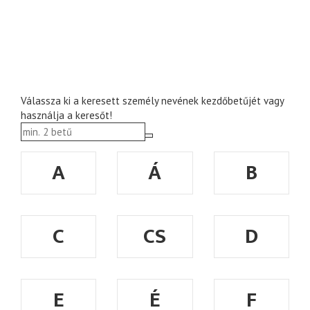
Válassza ki a keresett személy nevének kezdőbetűjét vagy
használja a keresőt!
A
Á
B
C
CS
D
E
É
F