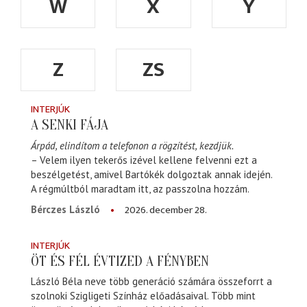
W
X
Y
Z
ZS
INTERJÚK
A SENKI FÁJA
Árpád, elindítom a telefonon a rögzítést, kezdjük.
– Velem ilyen tekerős izével kellene felvenni ezt a
beszélgetést, amivel Bartókék dolgoztak annak idején.
A régmúltból maradtam itt, az passzolna hozzám.
2026. december 28.
Bérczes László
INTERJÚK
ÖT ÉS FÉL ÉVTIZED A FÉNYBEN
László Béla neve több generáció számára összeforrt a
szolnoki Szigligeti Színház előadásaival. Több mint