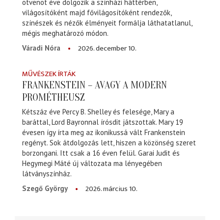
ötvenöt éve dolgozik a színházi háttérben,
világosítóként majd fővilágosítóként rendezők,
színészek és nézők élményeit formálja láthatatlanul,
mégis meghatározó módon.
2026. december 10.
Váradi Nóra
MŰVÉSZEK ÍRTÁK
FRANKENSTEIN – AVAGY A MODERN
PROMÉTHEUSZ
Kétszáz éve Percy B. Shelley és felesége, Mary a
baráttal, Lord Bayronnal írósdit játszottak. Mary 19
évesen így írta meg az ikonikussá vált Frankenstein
regényt. Sok átdolgozás lett, hiszen a közönség szeret
borzongani. Itt csak a 16 éven felül. Garai Judit és
Hegymegi Máté új változata ma lényegében
látványszínház.
2026. március 10.
Szegő György