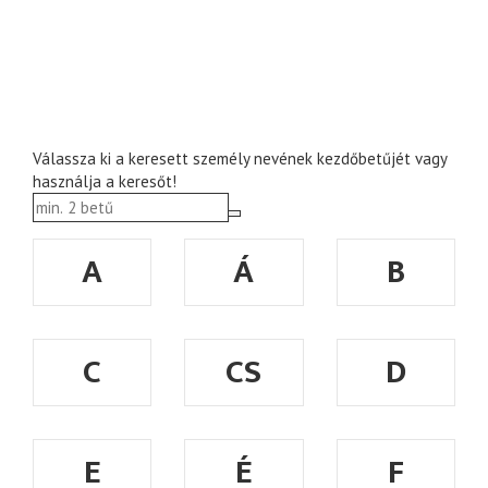
Válassza ki a keresett személy nevének kezdőbetűjét vagy
használja a keresőt!
A
Á
B
C
CS
D
E
É
F