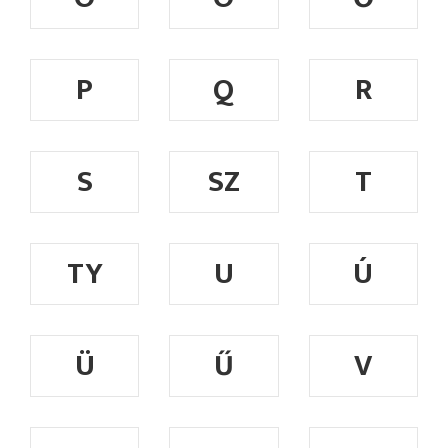
P
Q
R
S
SZ
T
TY
U
Ú
Ü
Ű
V