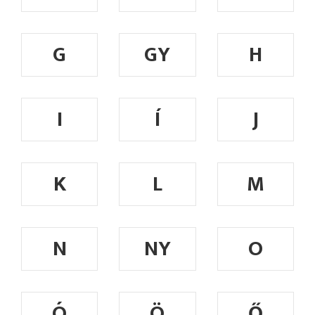
G
GY
H
I
Í
J
K
L
M
N
NY
O
Ó
Ö
Ő